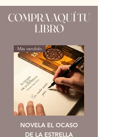
COMPRA AQUÍ TU
LIBRO
Más vendido
NOVELA EL OCASO
NOVELA EL OC
DE LA ESTRELLA
DE LA ESTREL