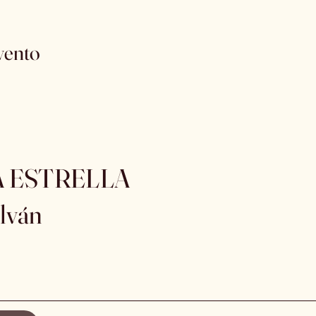
vento
A ESTRELLA
lván