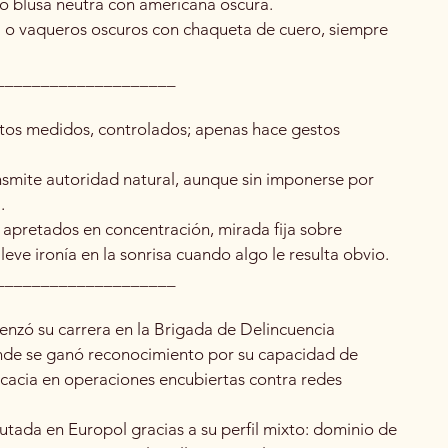
o o blusa neutra con americana oscura.
a o vaqueros oscuros con chaqueta de cuero, siempre
____________________
tos medidos, controlados; apenas hace gestos
nsmite autoridad natural, aunque sin imponerse por
.
s apretados en concentración, mirada fija sobre
eve ironía en la sonrisa cuando algo le resulta obvio.
____________________
menzó su carrera en la Brigada de Delincuencia
nde se ganó reconocimiento por su capacidad de
eficacia en operaciones encubiertas contra redes
utada en Europol gracias a su perfil mixto: dominio de