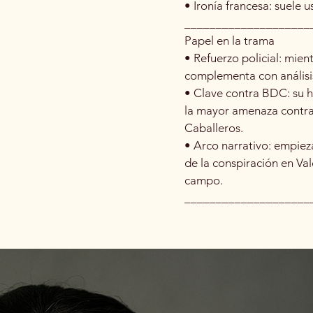
• Ironía francesa: suele 
____________________
Papel en la trama
• Refuerzo policial: mien
complementa con análisis
• Clave contra BDC: su h
la mayor amenaza contra 
Caballeros.
• Arco narrativo: empieza
de la conspiración en Val
campo.
____________________