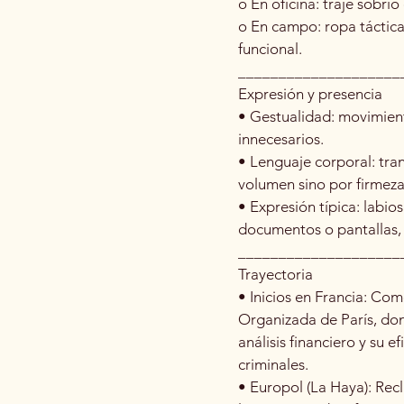
o En oficina: traje sobri
o En campo: ropa táctic
funcional.
____________________
Expresión y presencia
• Gestualidad: movimien
innecesarios.
• Lenguaje corporal: tra
volumen sino por firmeza
• Expresión típica: labio
documentos o pantallas, l
____________________
Trayectoria
• Inicios en Francia: Co
Organizada de París, do
análisis financiero y su 
criminales.
• Europol (La Haya): Recl